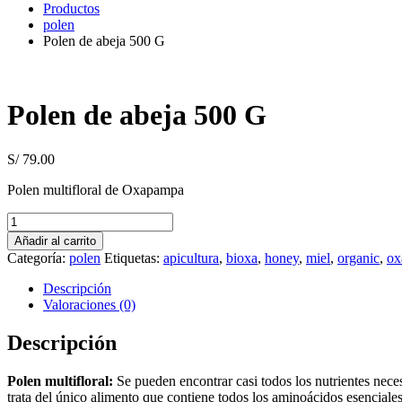
Productos
polen
Polen de abeja 500 G
Polen de abeja 500 G
S/
79.00
Polen multifloral de Oxapampa
Polen
de
Añadir al carrito
abeja
Categoría:
polen
Etiquetas:
apicultura
,
bioxa
,
honey
,
miel
,
organic
,
ox
500
G
Descripción
cantidad
Valoraciones (0)
Descripción
Polen multifloral:
Se pueden encontrar casi todos los nutrientes nece
trata del único alimento que contiene todos los aminoácidos esenciales