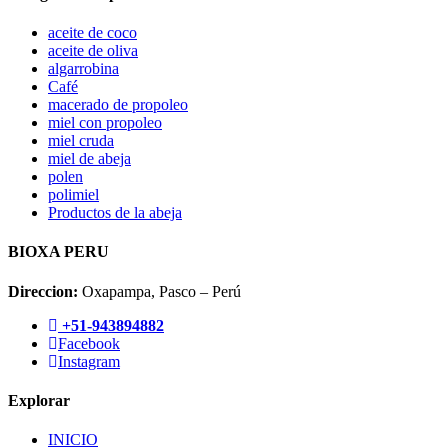
aceite de coco
aceite de oliva
algarrobina
Café
macerado de propoleo
miel con propoleo
miel cruda
miel de abeja
polen
polimiel
Productos de la abeja
BIOXA PERU
Direccion:
Oxapampa, Pasco – Perú
+51-943894882
Facebook
Instagram
Explorar
INICIO