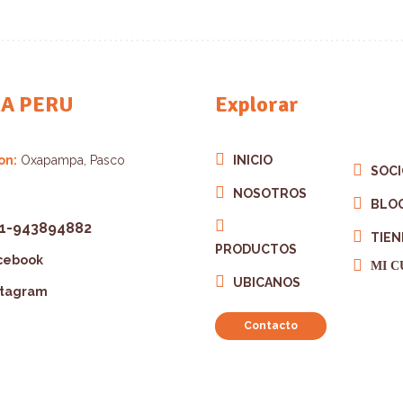
XA PERU
Explorar
on:
Oxapampa, Pasco
INICIO
SOC
NOSOTROS
BLO
1-943894882
TIEN
PRODUCTOS
cebook
MI C
UBICANOS
stagram
Contacto