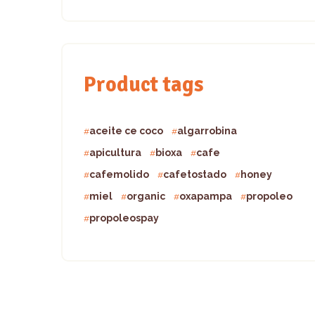
Product tags
aceite ce coco
algarrobina
apicultura
bioxa
cafe
cafemolido
cafetostado
honey
miel
organic
oxapampa
propoleo
propoleospay