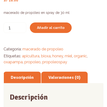
S/
18.00
macerado de propóleo en spray de 30 ml
Macerado
Añadir al carrito
de
propoleo
en
spray
Categoría:
macerado de propoleo
30
Etiquetas:
apicultura
,
bioxa
,
honey
,
miel
,
organic
,
ML
cantidad
oxapampa
,
propoleo
,
propoleospay
Descripción
Valoraciones (0)
Descripción