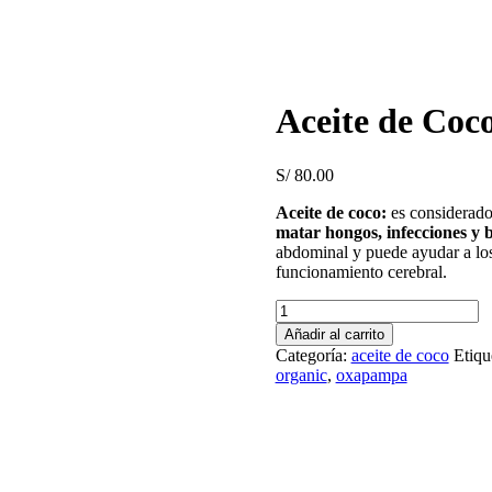
Aceite de Coc
S/
80.00
Aceite de coco:
es considerado
matar hongos, infecciones y b
abdominal y puede ayudar a los
funcionamiento cerebral.
Aceite
de
Añadir al carrito
Coco
Categoría:
aceite de coco
Etiqu
1
organic
,
oxapampa
L
cantidad