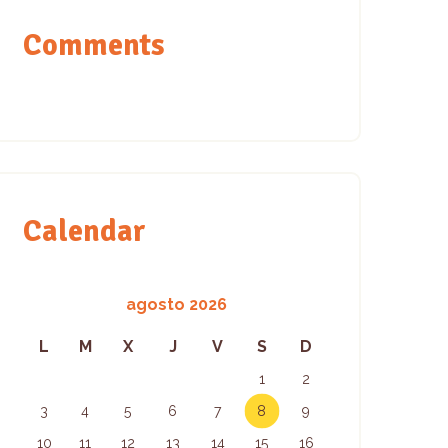
Comments
Calendar
agosto 2026
L
M
X
J
V
S
D
1
2
3
4
5
6
7
8
9
10
11
12
13
14
15
16