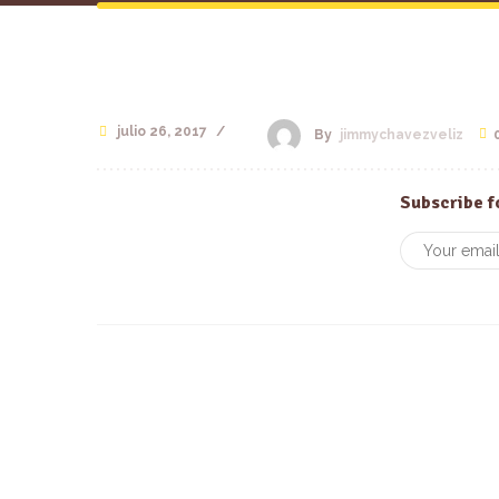
julio 26, 2017
/
By
jimmychavezveliz
Subscribe f